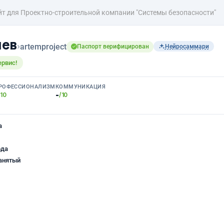
йт для Проектно-строительной компании "Системы безопасности"
чев
›
artemproject
Паспорт верифицирован
Нейросаммари
ервис!
РОФЕССИОНАЛИЗМ
КОММУНИКАЦИЯ
-
/10
/10
а
ода
анятый