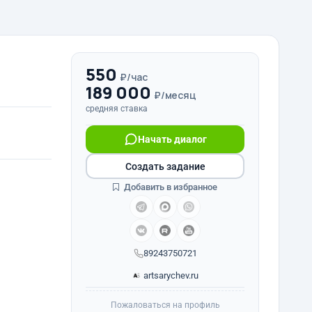
550
₽/час
189 000
₽/месяц
средняя ставка
Начать диалог
Создать задание
Добавить в избранное
89243750721
artsarychev.ru
Пожаловаться на профиль