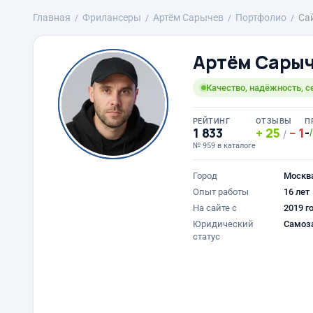
Главная
Фрилансеры
Артём Сарычев
Портфолио
Са
Артём Сары
Качество, надёжность, с
РЕЙТИНГ
ОТЗЫВЫ
П
1 833
25
1
-
/
№ 959 в каталоге
Город
Москв
Опыт работы
16 лет
На сайте с
2019 г
Юридический
Самоз
статус