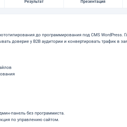
Результат
Презентация
рототипирования до программирования под CMS WordPress. Гл
вать доверие у B2B аудитории и конвертировать трафик в за
айлов
рования
админ-панель без программиста.
кция по управлению сайтом.