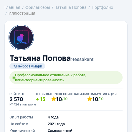
Главная
Фрилансеры
Татьяна Попова
Портфолио
Иллюстрация
Татьяна Попова
›
tessakent
Нейросаммари
Профессиональное отношение к работе,
клиентоориентированность.
РЕЙТИНГ
ОТЗЫВЫ
ПРОФЕССИОНАЛИЗМ
КОММУНИКАЦИЯ
2 570
13
10
10
/10
/10
№ 424 в каталоге
Опыт работы
4 года
На сайте с
2021 года
Юридический
Самозанятый