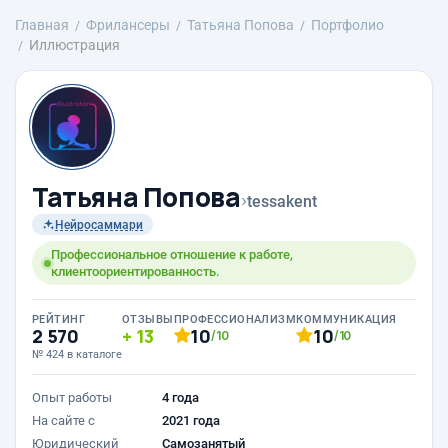
Главная
Фрилансеры
Татьяна Попова
Портфолио
Иллюстрация
Татьяна Попова
›
tessakent
Нейросаммари
Профессиональное отношение к работе,
клиентоориентированность.
РЕЙТИНГ
ОТЗЫВЫ
ПРОФЕССИОНАЛИЗМ
КОММУНИКАЦИЯ
2 570
13
10
10
/10
/10
№ 424 в каталоге
Опыт работы
4 года
На сайте с
2021 года
Юридический
Самозанятый