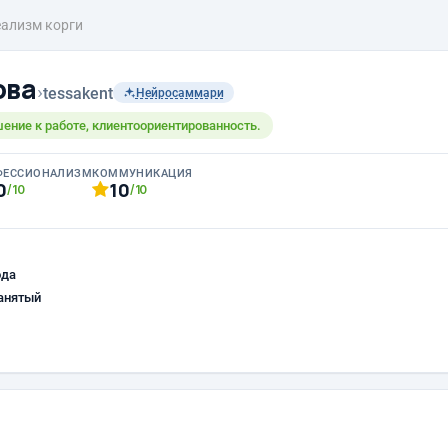
еализм корги
ова
›
tessakent
Нейросаммари
ение к работе, клиентоориентированность.
ФЕССИОНАЛИЗМ
КОММУНИКАЦИЯ
0
10
/10
/10
ода
анятый