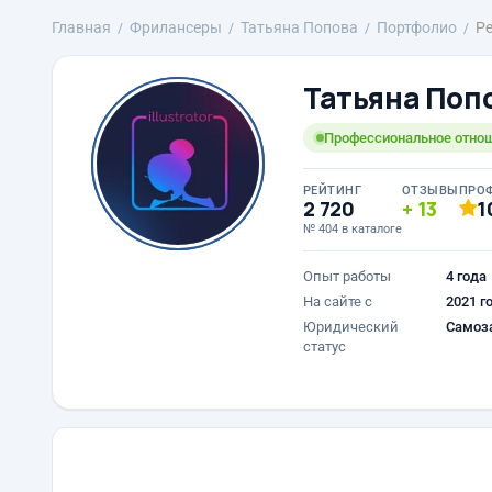
Главная
Фрилансеры
Татьяна Попова
Портфолио
Р
Татьяна Поп
Профессиональное отнош
РЕЙТИНГ
ОТЗЫВЫ
ПРО
2 720
13
1
№ 404 в каталоге
Опыт работы
4 года
На сайте с
2021 г
Юридический
Самоз
статус