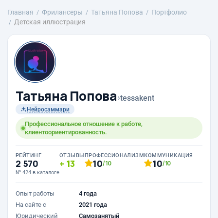
Главная
Фрилансеры
Татьяна Попова
Портфолио
Детская иллюстрация
Татьяна Попова
›
tessakent
Нейросаммари
Профессиональное отношение к работе,
клиентоориентированность.
РЕЙТИНГ
ОТЗЫВЫ
ПРОФЕССИОНАЛИЗМ
КОММУНИКАЦИЯ
2 570
13
10
10
/10
/10
№ 424 в каталоге
Опыт работы
4 года
На сайте с
2021 года
Юридический
Самозанятый