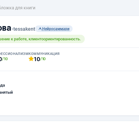
бложка для книги
ова
›
tessakent
Нейросаммари
ение к работе, клиентоориентированность.
ФЕССИОНАЛИЗМ
КОММУНИКАЦИЯ
0
10
/10
/10
ода
анятый