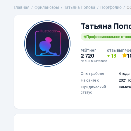
Главная
Фрилансеры
Татьяна Попова
Портфолио
О
Татьяна Поп
Профессиональное отнош
РЕЙТИНГ
ОТЗЫВЫ
ПРО
2 720
13
1
№ 405 в каталоге
Опыт работы
4 года
На сайте с
2021 г
Юридический
Самоз
статус