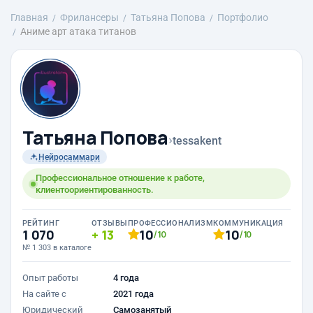
Главная
Фрилансеры
Татьяна Попова
Портфолио
Аниме арт атака титанов
Татьяна Попова
›
tessakent
Нейросаммари
Профессиональное отношение к работе,
клиентоориентированность.
РЕЙТИНГ
ОТЗЫВЫ
ПРОФЕССИОНАЛИЗМ
КОММУНИКАЦИЯ
1 070
13
10
10
/10
/10
№ 1 303 в каталоге
Опыт работы
4 года
На сайте с
2021 года
Юридический
Самозанятый