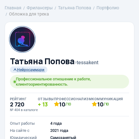
Главная
Фрилансеры
Татьяна Попова
Портфолио
Обложка для трека
Татьяна Попова
›
tessakent
Нейросаммари
Профессиональное отношение к работе,
клиентоориентированность.
РЕЙТИНГ
ОТЗЫВЫ
ПРОФЕССИОНАЛИЗМ
КОММУНИКАЦИЯ
2 720
13
10
10
/10
/10
№ 404 в каталоге
Опыт работы
4 года
На сайте с
2021 года
Юридический
Самозанятый