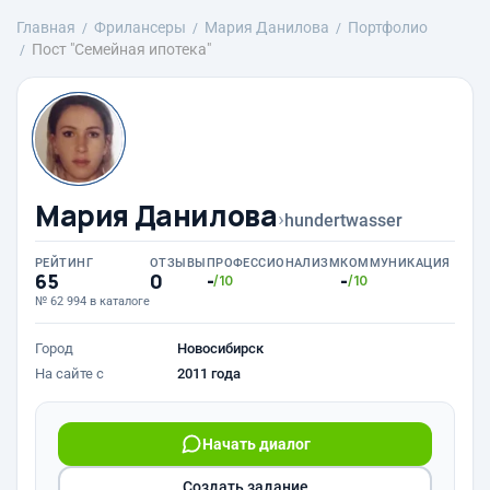
Главная
Фрилансеры
Мария Данилова
Портфолио
Пост "Семейная ипотека"
Мария Данилова
›
hundertwasser
РЕЙТИНГ
ОТЗЫВЫ
ПРОФЕССИОНАЛИЗМ
КОММУНИКАЦИЯ
65
0
-
-
/10
/10
№ 62 994 в каталоге
Город
Новосибирск
На сайте с
2011 года
Начать диалог
Создать задание