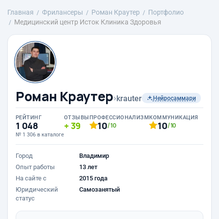
Главная
Фрилансеры
Роман Краутер
Портфолио
Медицинский центр Исток Клиника Здоровья
Роман Краутер
›
krauter
Нейросаммари
РЕЙТИНГ
ОТЗЫВЫ
ПРОФЕССИОНАЛИЗМ
КОММУНИКАЦИЯ
1 048
39
10
10
/10
/10
№ 1 306 в каталоге
Город
Владимир
Опыт работы
13 лет
На сайте с
2015 года
Юридический
Самозанятый
статус