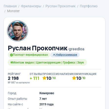
Главная
Фрилансеры
Руслан Прокопчик
Портфолио
Monster
Руслан Прокопчик
›
greedloa
Паспорт верифицирован
Нейросаммари
Монтаж видео | Цветокоррекция | Графика | Звук
РЕЙТИНГ
ОТЗЫВЫ
ПРОФЕССИОНАЛИЗМ
КОММУНИКАЦИЯ
2 198
111
10
10
/10
/10
№ 887 в каталоге
Город
Кемерово
Опыт работы
7 лет
На сайте с
2019 года