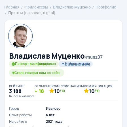
Главная
Фрилансеры
Владислав Муценко
Портфолио
Принты (на заказ, digital)
Владислав Муценко
›
munz37
Паспорт верифицирован
Нейросаммари
Стиль говорит сам за себя.
РЕЙТИНГ
ОТЗЫВЫ
ПРОФЕССИОНАЛИЗМ
КОММУНИКАЦИЯ
3 188
18
10
10
/10
/10
№ 779 в каталоге
Город
Иваново
Опыт работы
6 лет
На сайте с
2021 года