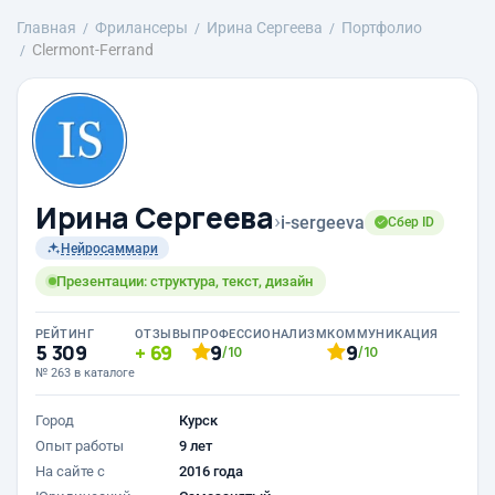
Главная
Фрилансеры
Ирина Сергеева
Портфолио
Clermont-Ferrand
Ирина Сергеева
›
i-sergeeva
Сбер ID
Нейросаммари
Презентации: структура, текст, дизайн
РЕЙТИНГ
ОТЗЫВЫ
ПРОФЕССИОНАЛИЗМ
КОММУНИКАЦИЯ
5 309
69
9
9
/10
/10
№ 263 в каталоге
Город
Курск
Опыт работы
9 лет
На сайте с
2016 года