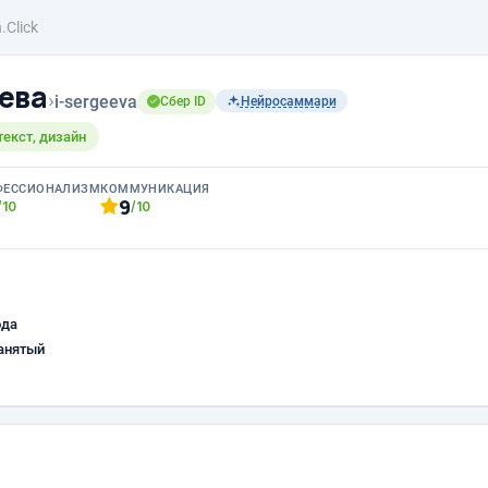
n.Click
ева
›
i-sergeeva
Сбер ID
Нейросаммари
текст, дизайн
ФЕССИОНАЛИЗМ
КОММУНИКАЦИЯ
9
/10
/10
ода
анятый