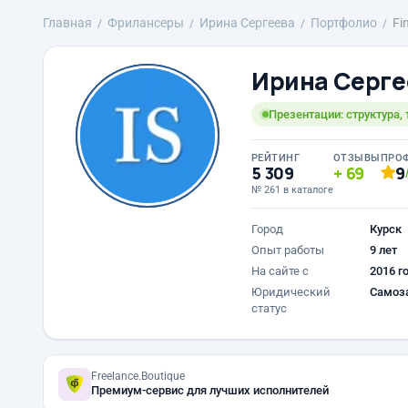
Главная
Фрилансеры
Ирина Сергеева
Портфолио
Fi
Ирина Серге
Презентации: структура, 
РЕЙТИНГ
ОТЗЫВЫ
ПРО
5 309
69
9
№ 261 в каталоге
Город
Курск
Опыт работы
9 лет
На сайте с
2016 г
Юридический
Самоз
статус
Freelance.Boutique
Премиум-сервис для лучших исполнителей