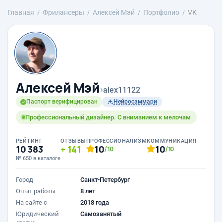
Главная
Фрилансеры
Алексей Мэй
Портфолио
VK
Алексей Мэй
›
alex11122
Паспорт верифицирован
Нейросаммари
Профессиональный дизайнер. С вниманием к мелочам
РЕЙТИНГ
ОТЗЫВЫ
ПРОФЕССИОНАЛИЗМ
КОММУНИКАЦИЯ
10 383
141
10
10
/10
/10
№ 650 в каталоге
Город
Санкт-Петербург
Опыт работы
8 лет
На сайте с
2018 года
Юридический
Самозанятый