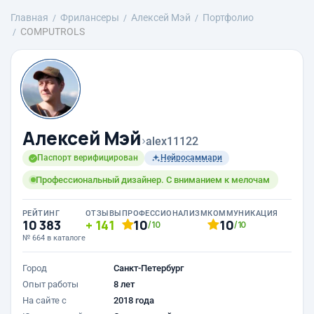
Главная
Фрилансеры
Алексей Мэй
Портфолио
COMPUTROLS
Алексей Мэй
›
alex11122
Паспорт верифицирован
Нейросаммари
Профессиональный дизайнер. С вниманием к мелочам
РЕЙТИНГ
ОТЗЫВЫ
ПРОФЕССИОНАЛИЗМ
КОММУНИКАЦИЯ
10 383
141
10
10
/10
/10
№ 664 в каталоге
Город
Санкт-Петербург
Опыт работы
8 лет
На сайте с
2018 года