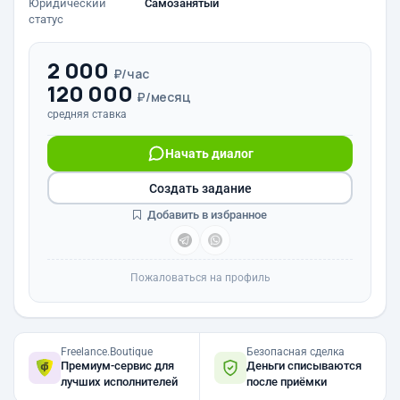
Юридический
Самозанятый
статус
2 000
₽/час
120 000
₽/месяц
средняя ставка
Начать диалог
Создать задание
Добавить в избранное
Пожаловаться на профиль
Freelance.Boutique
Безопасная сделка
Премиум-сервис для
Деньги списываются
лучших исполнителей
после приёмки