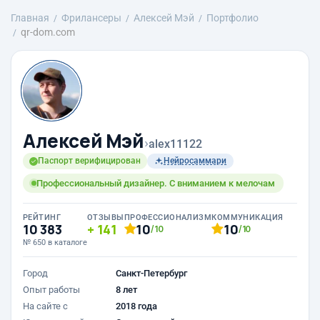
Главная
Фрилансеры
Алексей Мэй
Портфолио
qr-dom.com
Алексей Мэй
›
alex11122
Паспорт верифицирован
Нейросаммари
Профессиональный дизайнер. С вниманием к мелочам
РЕЙТИНГ
ОТЗЫВЫ
ПРОФЕССИОНАЛИЗМ
КОММУНИКАЦИЯ
10 383
141
10
10
/10
/10
№ 650 в каталоге
Город
Санкт-Петербург
Опыт работы
8 лет
На сайте с
2018 года