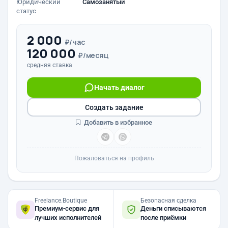
Юридический
Самозанятый
статус
2 000
₽/час
120 000
₽/месяц
средняя ставка
Начать диалог
Создать задание
Добавить в избранное
Пожаловаться на профиль
Freelance.Boutique
Безопасная сделка
Премиум-сервис для
Деньги списываются
лучших исполнителей
после приёмки