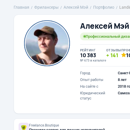
Главная
Фрилансеры
Алексей Мэй
Портфолио
Landi
Алексей Мэй
Профессиональный диза
РЕЙТИНГ
ОТЗЫВЫ
ПРО
10 383
141
1
№ 673 в каталоге
Город
Санкт-
Опыт работы
8 лет
На сайте с
2018 г
Юридический
Самоз
статус
Freelance.Boutique
Премиум-сервис для лучших исполнителей