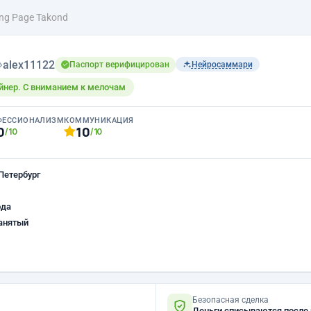
ng Page Takond
›
alex11122
Паспорт верифицирован
Нейросаммари
йнер. С вниманием к мелочам
ФЕССИОНАЛИЗМ
КОММУНИКАЦИЯ
0
10
/10
/10
Петербург
ода
анятый
Безопасная сделка
Деньги списываются после