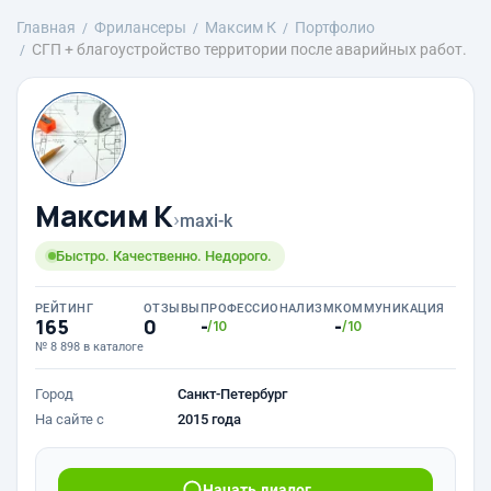
Главная
Фрилансеры
Максим К
Портфолио
СГП + благоустройство территории после аварийных работ.
Максим К
›
maxi-k
Быстро. Качественно. Недорого.
РЕЙТИНГ
ОТЗЫВЫ
ПРОФЕССИОНАЛИЗМ
КОММУНИКАЦИЯ
165
0
-
-
/10
/10
№ 8 898 в каталоге
Город
Санкт-Петербург
На сайте с
2015 года
Начать диалог