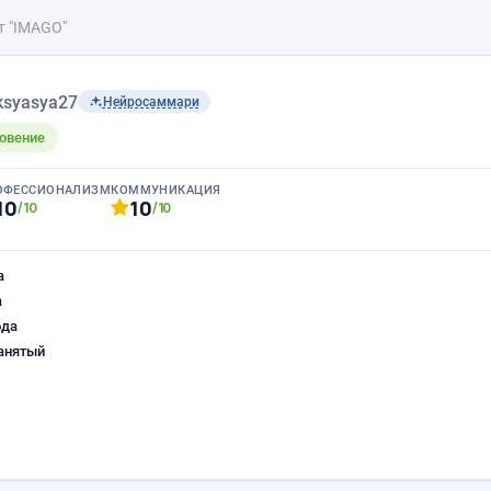
т "IMAGO"
ksyasya27
Нейросаммари
овение
ОФЕССИОНАЛИЗМ
КОММУНИКАЦИЯ
10
10
/10
/10
а
а
ода
анятый