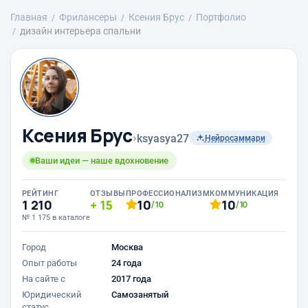
Главная
Фрилансеры
Ксения Брус
Портфолио
дизайн интерьера спальни
Ксения Брус
›
ksyasya27
Нейросаммари
Ваши идеи — наше вдохновение
РЕЙТИНГ
ОТЗЫВЫ
ПРОФЕССИОНАЛИЗМ
КОММУНИКАЦИЯ
1 210
15
10
10
/10
/10
№ 1 175 в каталоге
Город
Москва
Опыт работы
24 года
На сайте с
2017 года
Юридический
Самозанятый
статус