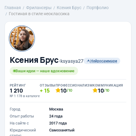
Главная
Фрилансеры
Ксения Брус
Портфолио
Гостиная в стиле неоклассика
Ксения Брус
›
ksyasya27
Нейросаммари
Ваши идеи — наше вдохновение
РЕЙТИНГ
ОТЗЫВЫ
ПРОФЕССИОНАЛИЗМ
КОММУНИКАЦИЯ
1 210
15
10
10
/10
/10
№ 1 178 в каталоге
Город
Москва
Опыт работы
24 года
На сайте с
2017 года
Юридический
Самозанятый
статус