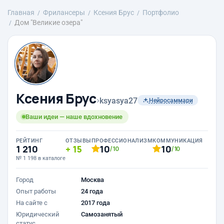
Главная
Фрилансеры
Ксения Брус
Портфолио
Дом "Великие озера"
Ксения Брус
›
ksyasya27
Нейросаммари
Ваши идеи — наше вдохновение
РЕЙТИНГ
ОТЗЫВЫ
ПРОФЕССИОНАЛИЗМ
КОММУНИКАЦИЯ
1 210
15
10
10
/10
/10
№ 1 198 в каталоге
Город
Москва
Опыт работы
24 года
На сайте с
2017 года
Юридический
Самозанятый
статус