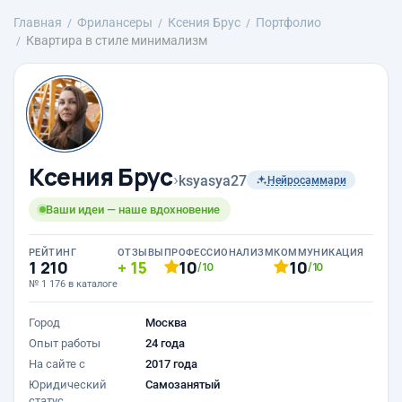
Главная
Фрилансеры
Ксения Брус
Портфолио
Квартира в стиле минимализм
Ксения Брус
›
ksyasya27
Нейросаммари
Ваши идеи — наше вдохновение
РЕЙТИНГ
ОТЗЫВЫ
ПРОФЕССИОНАЛИЗМ
КОММУНИКАЦИЯ
1 210
15
10
10
/10
/10
№ 1 176 в каталоге
Город
Москва
Опыт работы
24 года
На сайте с
2017 года
Юридический
Самозанятый
статус