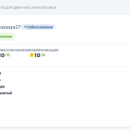
та для девочки_неоклассика
ksyasya27
Нейросаммари
овение
ОФЕССИОНАЛИЗМ
КОММУНИКАЦИЯ
10
10
/10
/10
а
а
ода
анятый