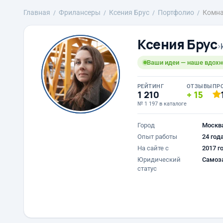
Главная
Фрилансеры
Ксения Брус
Портфолио
Комна
Ксения Брус
›
Ваши идеи — наше вдохн
РЕЙТИНГ
ОТЗЫВЫ
ПР
1 210
15
№ 1 197 в каталоге
Город
Москв
Опыт работы
24 год
На сайте с
2017 г
Юридический
Самоз
статус