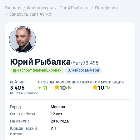
Главная
Фрилансеры
Юрий Рыбалка
Портфолио
Заказать сайт легко!
Юрий Рыбалка
›
Yury73-495
Паспорт верифицирован
Нейросаммари
РЕЙТИНГ
ОТЗЫВЫ
ПРОФЕССИОНАЛИЗМ
КОММУНИКАЦИЯ
3 405
11
10
10
/10
/10
№ 323 в каталоге
Город
Москва
Опыт работы
12 лет
На сайте с
2016 года
Юридический
ИП
статус