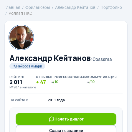
Главная
Фрилансеры
Александр Кейтанов
Портфолио
Роллап НКС
Александр Кейтанов
›
Cosssma
Нейросаммари
РЕЙТИНГ
ОТЗЫВЫ
ПРОФЕССИОНАЛИЗМ
КОММУНИКАЦИЯ
2 011
47
-
-
/10
/10
№ 907 в каталоге
На сайте с
2011 года
Начать диалог
Создать задание