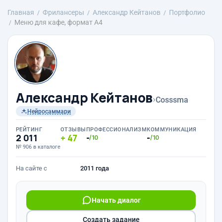
Главная
Фрилансеры
Александр Кейтанов
Портфолио
Меню для кафе, формат А4
Александр Кейтанов
›
Cosssma
Нейросаммари
РЕЙТИНГ
ОТЗЫВЫ
ПРОФЕССИОНАЛИЗМ
КОММУНИКАЦИЯ
2 011
47
-
-
/10
/10
№ 906 в каталоге
На сайте с
2011 года
Начать диалог
Создать задание