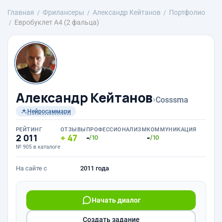
Главная
Фрилансеры
Александр Кейтанов
Портфолио
Евробуклет А4 (2 фальца)
Александр Кейтанов
›
Cosssma
Нейросаммари
РЕЙТИНГ
ОТЗЫВЫ
ПРОФЕССИОНАЛИЗМ
КОММУНИКАЦИЯ
2 011
47
-
-
/10
/10
№ 905 в каталоге
На сайте с
2011 года
Начать диалог
Создать задание