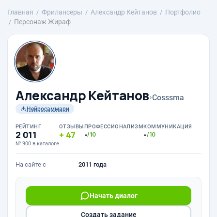
Главная
Фрилансеры
Александр Кейтанов
Портфолио
Персонаж Жираф
Александр Кейтанов
›
Cosssma
Нейросаммари
РЕЙТИНГ
ОТЗЫВЫ
ПРОФЕССИОНАЛИЗМ
КОММУНИКАЦИЯ
2 011
47
-
-
/10
/10
№ 900 в каталоге
На сайте с
2011 года
Начать диалог
Создать задание