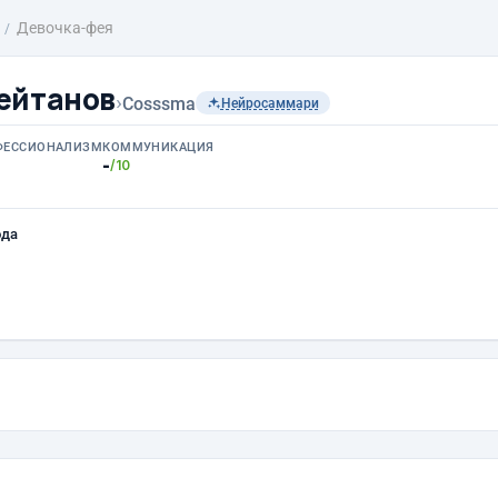
Девочка-фея
ейтанов
›
Cosssma
Нейросаммари
ФЕССИОНАЛИЗМ
КОММУНИКАЦИЯ
-
/10
ода