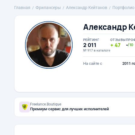
Главная
Фрилансеры
Александр Кейтанов
Портфолио
Александр К
РЕЙТИНГ
ОТЗЫВЫ
ПРО
2 011
47
-
/10
№ 917 в каталоге
На сайте с
2011 г
Freelance.Boutique
Премиум-сервис для лучших исполнителей