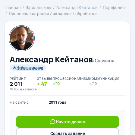
Главная
Фрилансеры
Александр Кейтанов
Портфолио
Пинап иллюстрация / акварель / обработка
Александр Кейтанов
›
Cosssma
Нейросаммари
РЕЙТИНГ
ОТЗЫВЫ
ПРОФЕССИОНАЛИЗМ
КОММУНИКАЦИЯ
2 011
47
-
-
/10
/10
№ 906 в каталоге
На сайте с
2011 года
Начать диалог
Создать задание