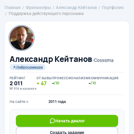
Главная
Фрилансеры
Александр Кейтанов
Портфолио
Поддержка действующего персонажа
Александр Кейтанов
›
Cosssma
Нейросаммари
РЕЙТИНГ
ОТЗЫВЫ
ПРОФЕССИОНАЛИЗМ
КОММУНИКАЦИЯ
2 011
47
-
-
/10
/10
№ 916 в каталоге
На сайте с
2011 года
Начать диалог
Создать задание