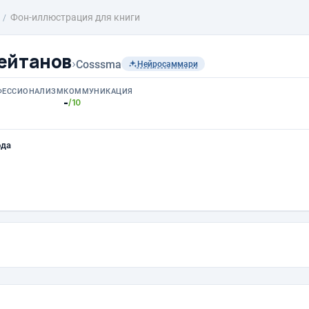
Фон-иллюстрация для книги
ейтанов
›
Cosssma
Нейросаммари
ФЕССИОНАЛИЗМ
КОММУНИКАЦИЯ
-
/10
ода