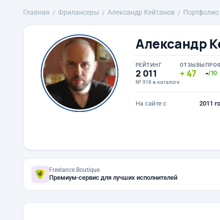
Главная
Фрилансеры
Александр Кейтанов
Портфолио
Александр К
РЕЙТИНГ
ОТЗЫВЫ
ПРО
2 011
47
-
/10
№ 918 в каталоге
На сайте с
2011 г
Freelance.Boutique
Премиум-сервис для лучших исполнителей