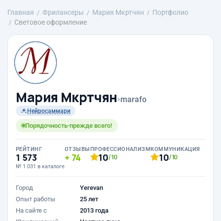
Главная
Фрилансеры
Mария Мкртчян
Портфолио
Световое оформление
Mария Мкртчян
›
marafo
Нейросаммари
Порядочность-прежде всего!
РЕЙТИНГ
ОТЗЫВЫ
ПРОФЕССИОНАЛИЗМ
КОММУНИКАЦИЯ
1 573
74
10
10
/10
/10
№ 1 031 в каталоге
Город
Yerevan
Опыт работы
25 лет
На сайте с
2013 года