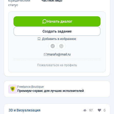
Юридический
Частное лицо
статус
Начать диалог
Создать задание
Добавить в избранное
marafo@mail.ru
Пожаловаться на профиль
Freelance.Boutique
Премиум-сервис для лучших исполнителей
3D и Визуализация
97
0