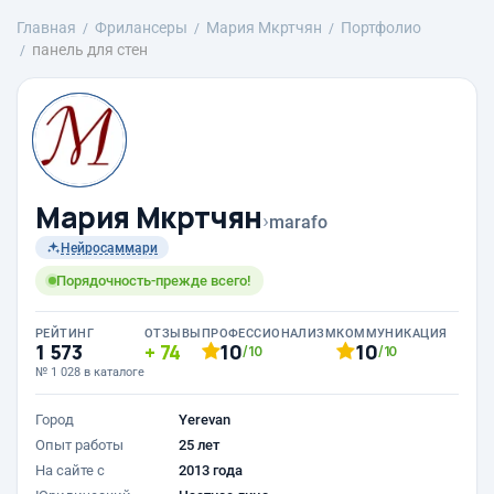
Главная
Фрилансеры
Mария Мкртчян
Портфолио
панель для стен
Mария Мкртчян
›
marafo
Нейросаммари
Порядочность-прежде всего!
РЕЙТИНГ
ОТЗЫВЫ
ПРОФЕССИОНАЛИЗМ
КОММУНИКАЦИЯ
1 573
74
10
10
/10
/10
№ 1 028 в каталоге
Город
Yerevan
Опыт работы
25 лет
На сайте с
2013 года