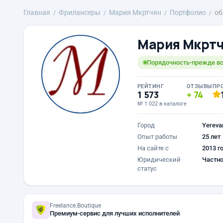
Главная
Фрилансеры
Mария Мкртчян
Портфолио
об
Mария Мкрт
Порядочность-прежде вс
РЕЙТИНГ
ОТЗЫВЫ
ПР
1 573
74
№ 1 022 в каталоге
Город
Yereva
Опыт работы
25 лет
На сайте с
2013 г
Юридический
Частно
статус
Freelance.Boutique
Премиум-сервис для лучших исполнителей