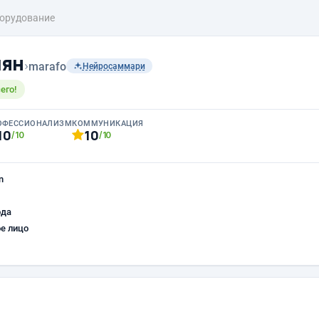
орудование
чян
›
marafo
Нейросаммари
его!
ОФЕССИОНАЛИЗМ
КОММУНИКАЦИЯ
10
10
/10
/10
n
ода
е лицо