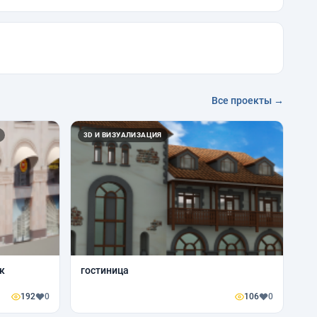
Все проекты →
3D И ВИЗУАЛИЗАЦИЯ
гостиница
192
0
106
0