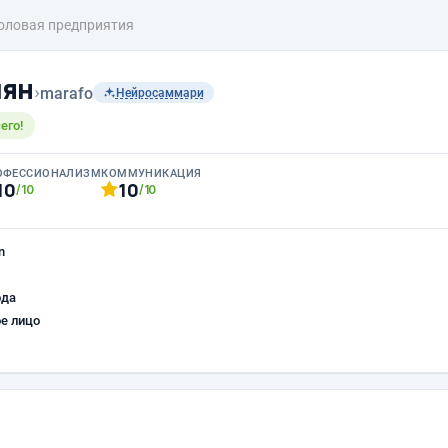
оловая предприятия
чян
›
marafo
Нейросаммари
его!
ОФЕССИОНАЛИЗМ
КОММУНИКАЦИЯ
10
10
/10
/10
n
ода
е лицо