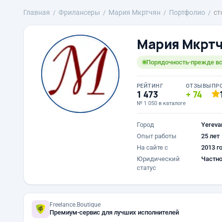
Главная
Фрилансеры
Mария Мкртчян
Портфолио
ст
Mария Мкрт
Порядочность-прежде вс
РЕЙТИНГ
ОТЗЫВЫ
ПР
1 473
74
№ 1 050 в каталоге
Город
Yereva
Опыт работы
25 лет
На сайте с
2013 г
Юридический
Частно
статус
Freelance.Boutique
Премиум-сервис для лучших исполнителей