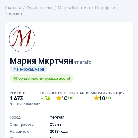
Главная
Фрилансеры
Mария Мкртчян
Портфолио
камин
Mария Мкртчян
›
marafo
Нейросаммари
Порядочность-прежде всего!
РЕЙТИНГ
ОТЗЫВЫ
ПРОФЕССИОНАЛИЗМ
КОММУНИКАЦИЯ
1 473
74
10
10
/10
/10
№ 1 055 в каталоге
Город
Yerevan
Опыт работы
25 лет
На сайте с
2013 года