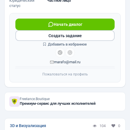
Юридический
Частное лицо
статус
Начать диалог
Создать задание
Добавить в избранное
marafo@mail.ru
Пожаловаться на профиль
Freelance.Boutique
Премиум-сервис для лучших исполнителей
3D и Визуализация
104
0