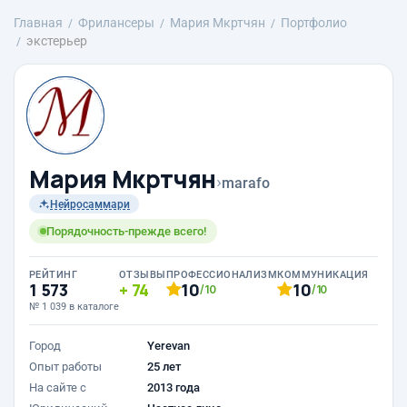
Главная
Фрилансеры
Mария Мкртчян
Портфолио
экстерьер
Mария Мкртчян
›
marafo
Нейросаммари
Порядочность-прежде всего!
РЕЙТИНГ
ОТЗЫВЫ
ПРОФЕССИОНАЛИЗМ
КОММУНИКАЦИЯ
1 573
74
10
10
/10
/10
№ 1 039 в каталоге
Город
Yerevan
Опыт работы
25 лет
На сайте с
2013 года