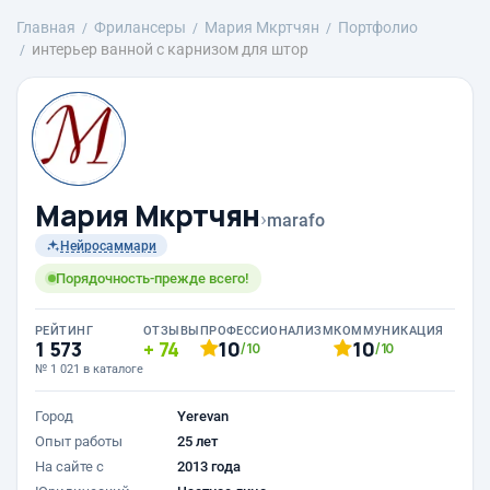
Главная
Фрилансеры
Mария Мкртчян
Портфолио
интерьер ванной с карнизом для штор
Mария Мкртчян
›
marafo
Нейросаммари
Порядочность-прежде всего!
РЕЙТИНГ
ОТЗЫВЫ
ПРОФЕССИОНАЛИЗМ
КОММУНИКАЦИЯ
1 573
74
10
10
/10
/10
№ 1 021 в каталоге
Город
Yerevan
Опыт работы
25 лет
На сайте с
2013 года