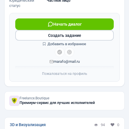
Юридический
Частное лицо
статус
Начать диалог
Создать задание
Добавить в избранное
marafo@mail.ru
Пожаловаться на профиль
Freelance.Boutique
Премиум-сервис для лучших исполнителей
3D и Визуализация
94
0