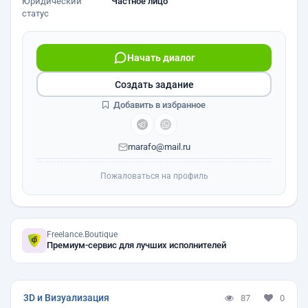
Юридический
Частное лицо
статус
Начать диалог
Создать задание
Добавить в избранное
marafo@mail.ru
Пожаловаться на профиль
Freelance.Boutique
Премиум-сервис для лучших исполнителей
3D и Визуализация
87
0