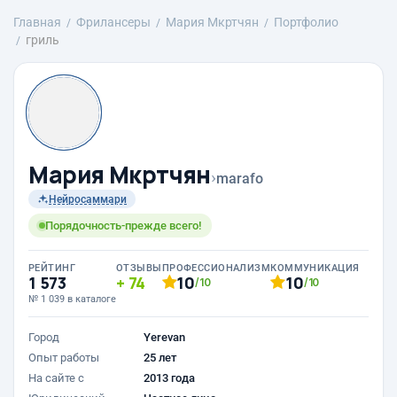
Главная
Фрилансеры
Mария Мкртчян
Портфолио
гриль
Mария Мкртчян
›
marafo
Нейросаммари
Порядочность-прежде всего!
РЕЙТИНГ
ОТЗЫВЫ
ПРОФЕССИОНАЛИЗМ
КОММУНИКАЦИЯ
1 573
74
10
10
/10
/10
№ 1 039 в каталоге
Город
Yerevan
Опыт работы
25 лет
На сайте с
2013 года