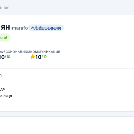
нная
чян
›
marafo
Нейросаммари
его!
ОФЕССИОНАЛИЗМ
КОММУНИКАЦИЯ
10
10
/10
/10
n
ода
е лицо