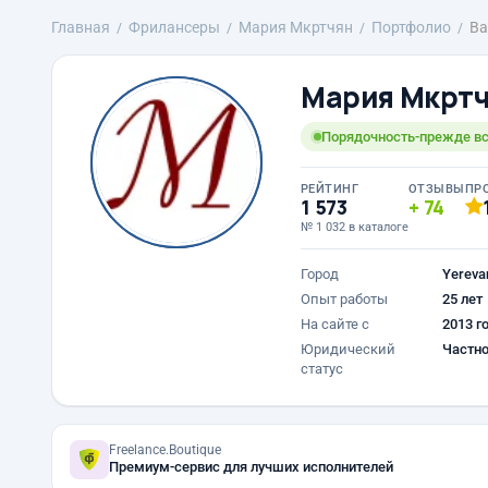
Главная
Фрилансеры
Mария Мкртчян
Портфолио
Ва
Mария Мкрт
Порядочность-прежде вс
РЕЙТИНГ
ОТЗЫВЫ
ПР
1 573
74
№ 1 032 в каталоге
Город
Yereva
Опыт работы
25 лет
На сайте с
2013 г
Юридический
Частно
статус
Freelance.Boutique
Премиум-сервис для лучших исполнителей