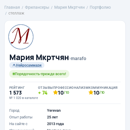
Главная
Фрилансеры
Mария Мкртчян
Портфолио
стеллаж
Mария Мкртчян
›
marafo
Нейросаммари
Порядочность-прежде всего!
РЕЙТИНГ
ОТЗЫВЫ
ПРОФЕССИОНАЛИЗМ
КОММУНИКАЦИЯ
1 573
74
10
10
/10
/10
№ 1 020 в каталоге
Город
Yerevan
Опыт работы
25 лет
На сайте с
2013 года