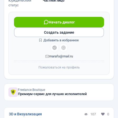
Юридический
Частное лицо
статус
Начать диалог
Создать задание
Добавить в избранное
marafo@mail.ru
Пожаловаться на профиль
Freelance.Boutique
Премиум-сервис для лучших исполнителей
3D и Визуализация
107
0