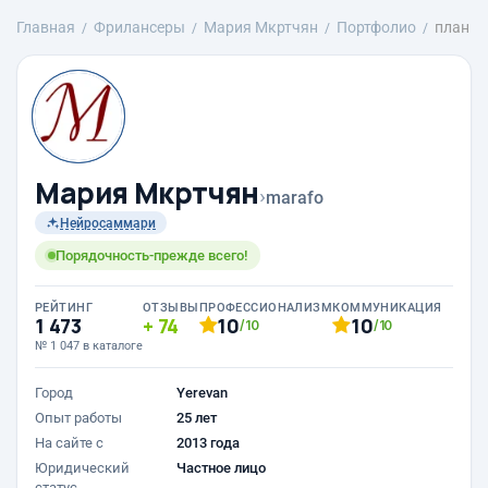
Главная
Фрилансеры
Mария Мкртчян
Портфолио
план
Mария Мкртчян
›
marafo
Нейросаммари
Порядочность-прежде всего!
РЕЙТИНГ
ОТЗЫВЫ
ПРОФЕССИОНАЛИЗМ
КОММУНИКАЦИЯ
1 473
74
10
10
/10
/10
№ 1 047 в каталоге
Город
Yerevan
Опыт работы
25 лет
На сайте с
2013 года
Юридический
Частное лицо
статус