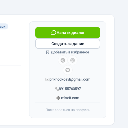
ари
Начать диалог
Создать задание
Добавить в избранное
prikhodkoavl@gmail.com
89155760597
mlscit.com
Пожаловаться на профиль