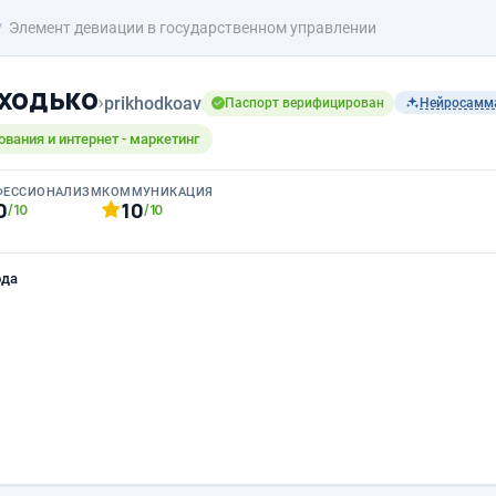
Элемент девиации в государственном управлении
ходько
›
prikhodkoav
Паспорт верифицирован
Нейросамм
ования и интернет - маркетинг
ФЕССИОНАЛИЗМ
КОММУНИКАЦИЯ
0
10
/10
/10
ода