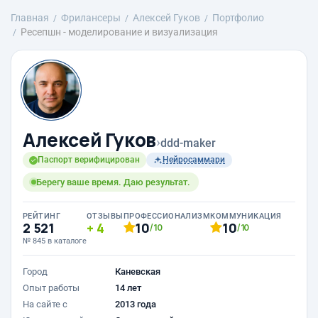
Главная
Фрилансеры
Алексей Гуков
Портфолио
Ресепшн - моделирование и визуализация
Алексей Гуков
›
ddd-maker
Паспорт верифицирован
Нейросаммари
Берегу ваше время. Даю результат.
РЕЙТИНГ
ОТЗЫВЫ
ПРОФЕССИОНАЛИЗМ
КОММУНИКАЦИЯ
2 521
4
10
10
/10
/10
№ 845 в каталоге
Город
Каневская
Опыт работы
14 лет
На сайте с
2013 года