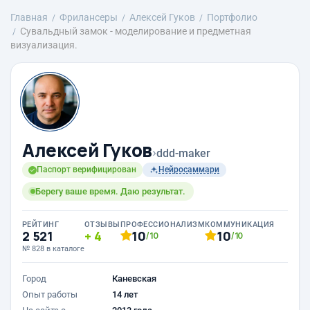
Главная
Фрилансеры
Алексей Гуков
Портфолио
Сувальдный замок - моделирование и предметная
визуализация.
Алексей Гуков
›
ddd-maker
Паспорт верифицирован
Нейросаммари
Берегу ваше время. Даю результат.
РЕЙТИНГ
ОТЗЫВЫ
ПРОФЕССИОНАЛИЗМ
КОММУНИКАЦИЯ
2 521
4
10
10
/10
/10
№ 828 в каталоге
Город
Каневская
Опыт работы
14 лет