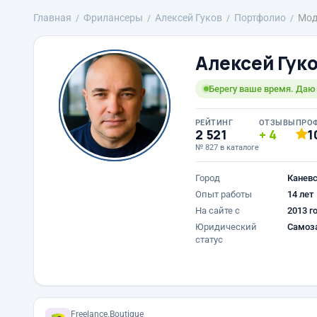
Главная
Фрилансеры
Алексей Гуков
Портфолио
Мод
Алексей Гук
Берегу ваше время. Даю 
РЕЙТИНГ
ОТЗЫВЫ
ПРО
2 521
4
1
№ 827 в каталоге
Город
Канев
Опыт работы
14 лет
На сайте с
2013 г
Юридический
Самоз
статус
Freelance.Boutique