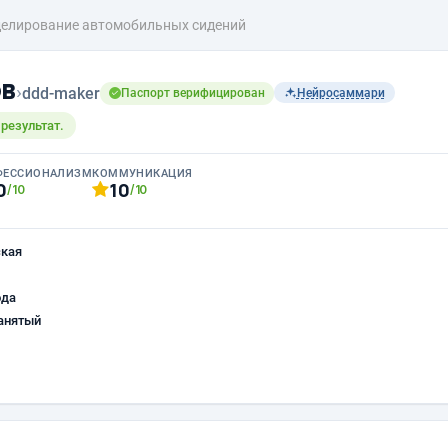
елирование автомобильных сидений
ов
›
ddd-maker
Паспорт верифицирован
Нейросаммари
результат.
ФЕССИОНАЛИЗМ
КОММУНИКАЦИЯ
0
10
/10
/10
ская
ода
анятый