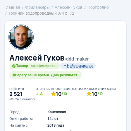
Главная
Фрилансеры
Алексей Гуков
Портфолио
Тройник водопроводный 3/4 х 1/2
Алексей Гуков
›
ddd-maker
Паспорт верифицирован
Нейросаммари
Берегу ваше время. Даю результат.
РЕЙТИНГ
ОТЗЫВЫ
ПРОФЕССИОНАЛИЗМ
КОММУНИКАЦИЯ
2 521
4
10
10
/10
/10
№ 824 в каталоге
Город
Каневская
Опыт работы
14 лет
На сайте с
2013 года